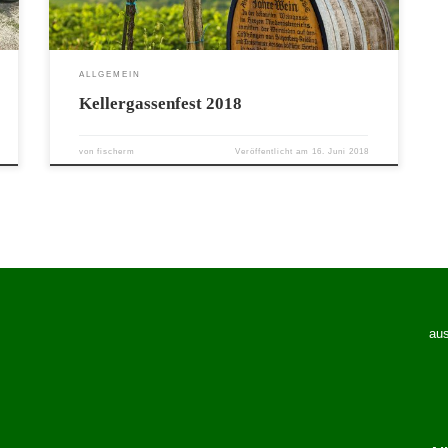
ALLGEMEIN
Kellergassenfest 2018
von
fischerm
Veröffentlicht am
16. Juni 2018
aus