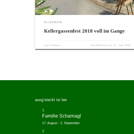
ALLGEMEIN
Kellergassenfest 2018 voll im Gange
von
fischerm
Veröffentlicht am
17. Juni 2018
ausg’steckt ist bei
Familie Scharnagl
17. August
-
2. September