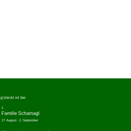
g’steckt ist bei
Familie Scharnagl
17. August
-
2. September