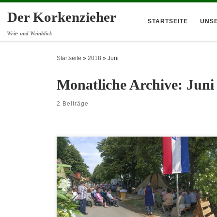
Der Korkenzieher
STARTSEITE
UNS
Weit- und Weinblick
Startseite
»
2018
»
Juni
Monatliche Archive:
Juni
2 Beiträge
Hier finden Sie das Programm zu unserem Kellergassenfest:
http://www2.derkorkenzieher.at/index.php/2018/06/16/kellergass
nfest-2018/