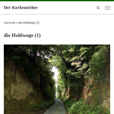
Der Korkenzieher
Search
Startseite
»
die Hohlwege (1)
die Hohlwege (1)