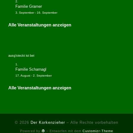
Familie Gramer
3. September
-
16. September
Alle Veranstaltungen anzeigen
ausg’steckt ist bei
Familie Scharnagl
17. August
-
2. September
Alle Veranstaltungen anzeigen
© 2026
Der Korkenzieher
– Alle Rechte vorbehalten
Powered by
– Entworfen mit dem
Customizr-Theme