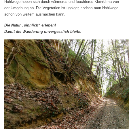
Hohlwege heben sich durch wärmeres und feuchteres Kleinklima von
der Umgebung ab. Die Vegetation ist üppiger, sodass man Hohlwege
schon von weitem ausmachen kann.
Die Natur „sinnlich“ erleben!
Damit die Wanderung unvergesslich bleibt.