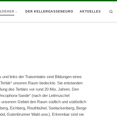
Se
NZIEHER
DER KELLERGASSENEURO
AKTUELLES
und links der Traisentales sind Bildungen eines
„Tertiär“ unseren Raum bedeckte. Sie entstanden
ilung des Tertiärs vor rund 20 Mio. Jahren. Den
„Oncophora-Sande“ (nach der Leitmuschel
n unserem Gebiet den Raum südlich und südöstlich
berg, Eichberg, Reuthbühel, Seelackenberg, Berge
öd, Gutenbrunner Wald usw.). Erkennbar sind sie