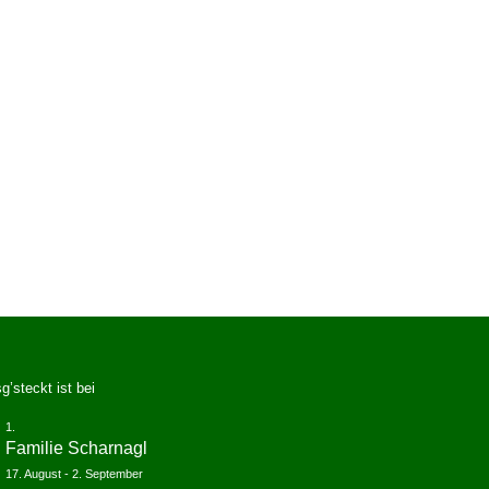
g’steckt ist bei
Familie Scharnagl
17. August
-
2. September