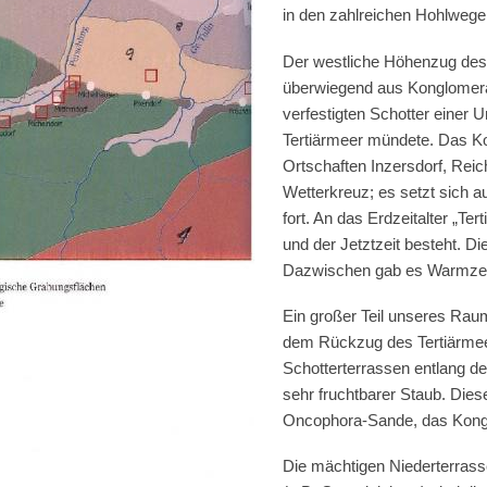
in den zahlreichen Hohlwegen
Der westliche Höhenzug des 
überwiegend aus Konglomerat
verfestigten Schotter einer U
Tertiärmeer mündete. Das Ko
Ortschaften Inzersdorf, Reic
Wetterkreuz; es setzt sich 
fort. An das Erdzeitalter „Ter
und der Jetztzeit besteht. Di
Dazwischen gab es Warmzeit
Ein großer Teil unseres Raum
dem Rückzug des Tertiärmeer
Schotterterrassen entlang de
sehr fruchtbarer Staub. Diese
Oncophora-Sande, das Konglo
Die mächtigen Niederterrass