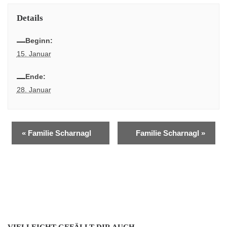
Details
Beginn:
15. Januar
Ende:
28. Januar
«
Familie Scharnagl
Familie Scharnagl
»
VIELLEICHT GEFÄLLT DIR AUCH