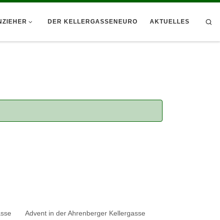
Se
NZIEHER
DER KELLERGASSENEURO
AKTUELLES
asse
Advent in der Ahrenberger Kellergasse