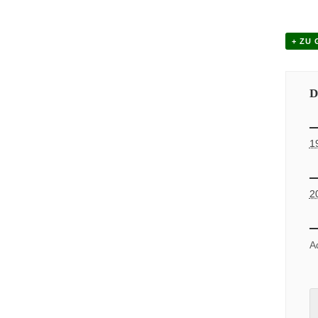
+ ZU
D
1
2
A