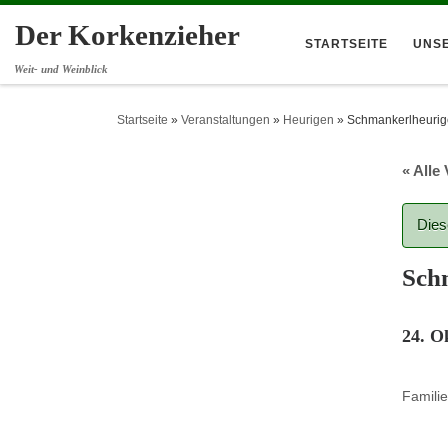
Der Korkenzieher
STARTSEITE
UNS
Weit- und Weinblick
Startseite
»
Veranstaltungen
»
Heurigen
»
Schmankerlheurig
« Alle
Dies
Sch
24. O
Famili