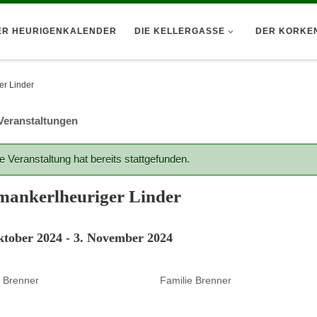
ER HEURIGENKALENDER
DIE KELLERGASSE
DER KORKE
er Linder
 Veranstaltungen
e Veranstaltung hat bereits stattgefunden.
mankerlheuriger Linder
ktober 2024
-
3. November 2024
e Brenner
Familie Brenner