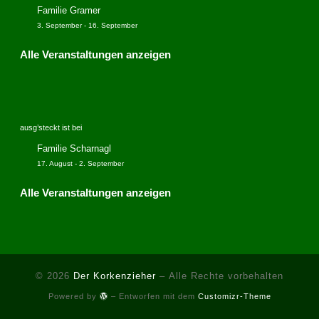
Familie Gramer
3. September
-
16. September
Alle Veranstaltungen anzeigen
ausg’steckt ist bei
Familie Scharnagl
17. August
-
2. September
Alle Veranstaltungen anzeigen
© 2026
Der Korkenzieher
– Alle Rechte vorbehalten
Powered by
– Entworfen mit dem
Customizr-Theme