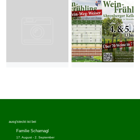
ausg’steckt ist bei
Familie Scharnagl
17. August
-
2. September