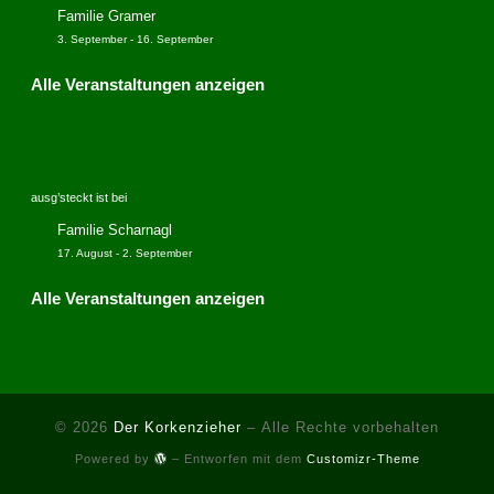
Familie Gramer
3. September
-
16. September
Alle Veranstaltungen anzeigen
ausg’steckt ist bei
Familie Scharnagl
17. August
-
2. September
Alle Veranstaltungen anzeigen
© 2026
Der Korkenzieher
– Alle Rechte vorbehalten
Powered by
– Entworfen mit dem
Customizr-Theme