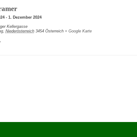
ramer
024
-
1. Dezember 2024
ger Kellergasse
ng
,
Niederösterreich
3454
Österreich
+ Google Karte
»