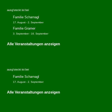
e
o
n
n
ausg’steckt ist bei
n
a
Familie Scharnagl
v
17. August
-
2. September
i
Familie Gramer
g
3. September
-
16. September
a
Alle Veranstaltungen anzeigen
t
i
o
n
ausg’steckt ist bei
Familie Scharnagl
17. August
-
2. September
Alle Veranstaltungen anzeigen