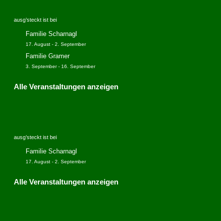
e
o
n
n
ausg’steckt ist bei
n
a
Familie Scharnagl
v
17. August
-
2. September
i
Familie Gramer
g
3. September
-
16. September
a
Alle Veranstaltungen anzeigen
t
i
o
n
ausg’steckt ist bei
Familie Scharnagl
17. August
-
2. September
Alle Veranstaltungen anzeigen