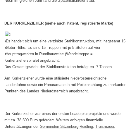
Noch im gleichen Jahr fand die Spatenstichfeier statt.
DER KORKENZIEHER (siehe auch Patent, registrierte Marke)
Es handelt sich um eine verzinkte Stahlkonstruktion, mit insgesamt 15
Meter Höhe. Es sind 15 Treppen mit je 5 Stufen auf vier
Haupttragwerken in Rundbauweise (Wendeltreppe =
Korkenzieherspirale) angebracht.
Das Gesamtgewicht der Stahlkonstruktion beträgt ca. 7 Tonnen.
Am Korkenzieher wurde eine stilisierte niederösterreichische
Landesfahne sowie ein Panoramatisch mit Peileinrichtung zu markanten
Punkten des Landes Niederösterreich angebracht.
Der Korkenzieher war eines der ersten Leaderplusprojekte und wurde
mit ca. 78.500 Euro gefördert. Weiters erfolgten finanzielle
Unterstützungen der
Gemeinden Sitzenberg-Reidling
,
Traismauer
,