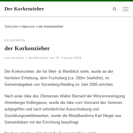
Der Korkenzieher
Search
Startseite
»
Allgemein
»
der Korkenzieher
ALLGEMEIN
der Korkenzieher
von
fischerm
|
Veröffentlicht am
25. Februar 2018
Der Korkenzieher, der für Weit- & Weinblick steht, wurde an der
höchsten Erhebung, dem Fuchsberg (ca. 330m Seehöhe), im
Gemeindegebiet von Sitzenberg-Reidling im Jahr 2005 errichtet.
Nach einer Idee des Obmannes Walter Bernard der Winzervereinigung
Ahrenberger Kellergasse, wurde die Idee vom Vorstand des Vereines
aufgegriffen und nach erforderlicher Ausschreibung und
Gestaltungswettbewerbes, wurde die Metallbaufirma Karl Hieger aus
Gemeinlebarn mit der Errichtung beauftragt.