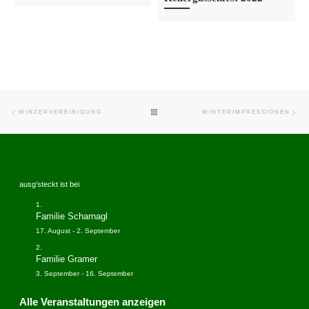
Beitragsnavigation
Vorheriger Beitrag
Näc
ZURÜCK ZUR BEITRAGSLISTE
WINZERVEREINIGUNG
WINTERIMPRESSIONEN
ausg’steckt ist bei
Familie Scharnagl
17. August
-
2. September
Familie Gramer
3. September
-
16. September
Alle Veranstaltungen anzeigen