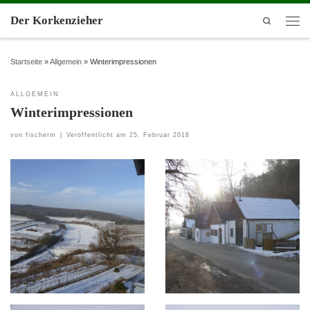
Der Korkenzieher
Search
Startseite
»
Allgemein
»
Winterimpressionen
ALLGEMEIN
Winterimpressionen
von
fischerm
|
Veröffentlicht am
25. Februar 2018