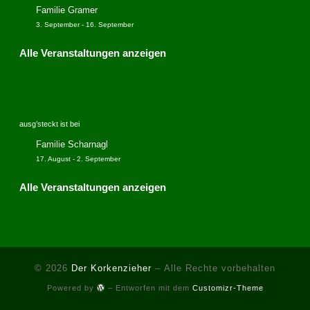
Familie Gramer
3. September
-
16. September
Alle Veranstaltungen anzeigen
ausg’steckt ist bei
Familie Scharnagl
17. August
-
2. September
Alle Veranstaltungen anzeigen
© 2026
Der Korkenzieher
– Alle Rechte vorbehalten
Powered by
– Entworfen mit dem
Customizr-Theme