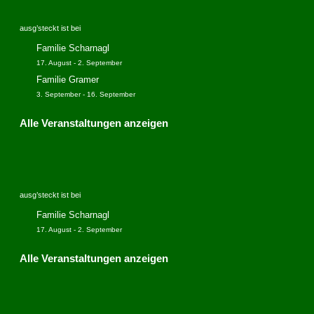
e
o
n
n
ausg’steckt ist bei
n
a
Familie Scharnagl
v
17. August
-
2. September
i
Familie Gramer
g
3. September
-
16. September
a
Alle Veranstaltungen anzeigen
t
i
o
n
ausg’steckt ist bei
Familie Scharnagl
17. August
-
2. September
Alle Veranstaltungen anzeigen